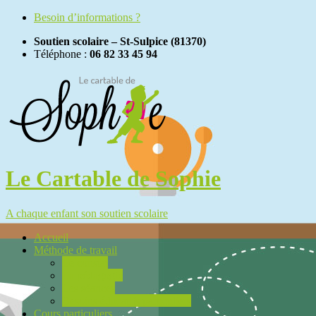
Besoin d’informations ?
Soutien scolaire – St-Sulpice (81370)
Téléphone :
06 82 33 45 94
Le Cartable de Sophie
A chaque enfant son soutien scolaire
Accueil
Méthode de travail
Le constat
La pédagogie
Les séances
Besoins éducatifs particuliers
Cours particuliers