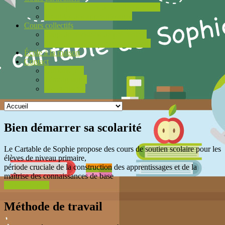
Cours particuliers de soutien scolaire
Troubles des apprentissages
Cours collectifs
Stage de révisions de pré rentrée
Stages de méthodologie de travail
École à la maison
Contact
Qui suis-je ?
Témoignages
Me contacter
Bien démarrer sa scolarité
Le Cartable de Sophie propose des cours de soutien scolaire pour les
élèves de niveau primaire,
période cruciale de la construction des apprentissages et de la
maîtrise des connaissances de base
En savoir plus
Méthode de travail