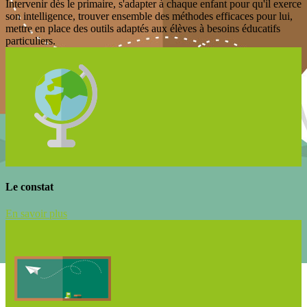
Intervenir dès le primaire, s'adapter à chaque enfant pour qu'il exerce
son intelligence, trouver ensemble des méthodes efficaces pour lui,
mettre en place des outils adaptés aux élèves à besoins éducatifs
particuliers.
Le constat
En savoir plus